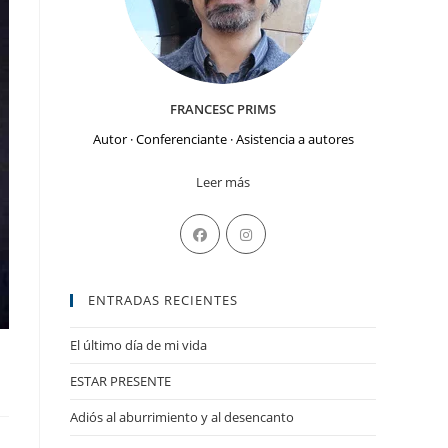
FRANCESC PRIMS
Autor · Conferenciante · Asistencia a autores
Leer más
Se
Se
abre
abre
en
en
ENTRADAS RECIENTES
una
una
nueva
nueva
El último día de mi vida
pestaña
pestaña
ESTAR PRESENTE
Adiós al aburrimiento y al desencanto