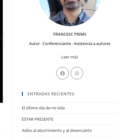
FRANCESC PRIMS
Autor · Conferenciante · Asistencia a autores
Leer más
Se
Se
abre
abre
en
en
ENTRADAS RECIENTES
una
una
nueva
nueva
El último día de mi vida
pestaña
pestaña
ESTAR PRESENTE
Adiós al aburrimiento y al desencanto